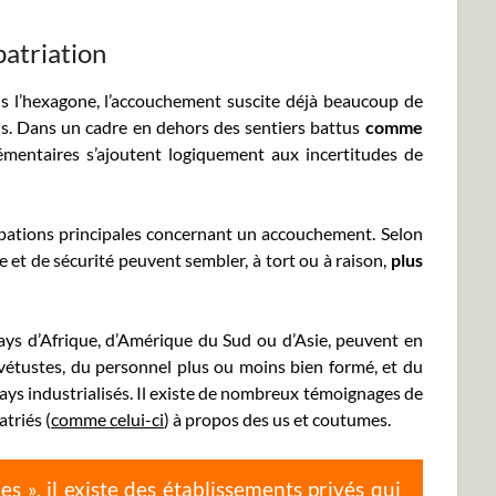
atriation
ns l’hexagone, l’accouchement suscite déjà beaucoup de
ns. Dans un cadre en dehors des sentiers battus
comme
émentaires s’ajoutent logiquement aux incertitudes de
upations principales concernant un accouchement. Selon
e et de sécurité peuvent sembler, à tort ou à raison,
plus
ys d’Afrique, d’Amérique du Sud ou d’Asie, peuvent en
 vétustes, du personnel plus ou moins bien formé, et du
ys industrialisés. Il existe de nombreux témoignages de
triés (
comme celui-ci
) à propos des us et coutumes.
s », il existe des établissements privés qui